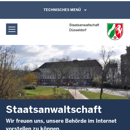
Direkt zum Inhalt
Staatsanwaltschaft Düsseldorf:
TECHNISCHES MENÜ
Leichte Sprache, Gebärdensprachenvideo
und Kontaktformular
Staatsanwaltschaft
Staatsanwaltschaft
Wir freuen uns, unsere Behörde im Internet
vorstellen zu können.